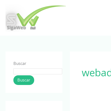
Ir
al
contenido
Buscar
weba
Buscar