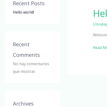
Recent Posts
Hel
Hello
Hello world!
world!
Uncateg
Welcome 
Recent
Read M
Comments
No hay comentarios
que mostrar.
Archives