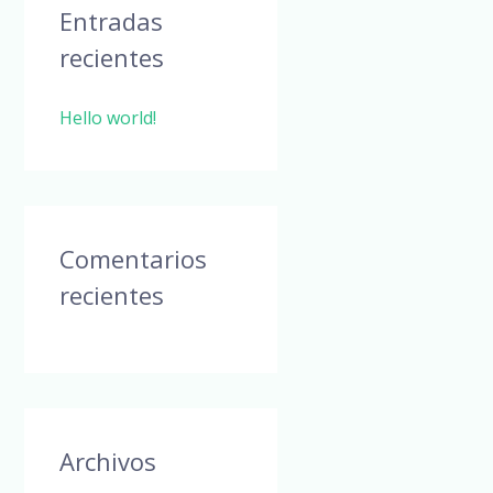
a
Entradas
r
recientes
p
Hello world!
o
r
:
Comentarios
recientes
Archivos