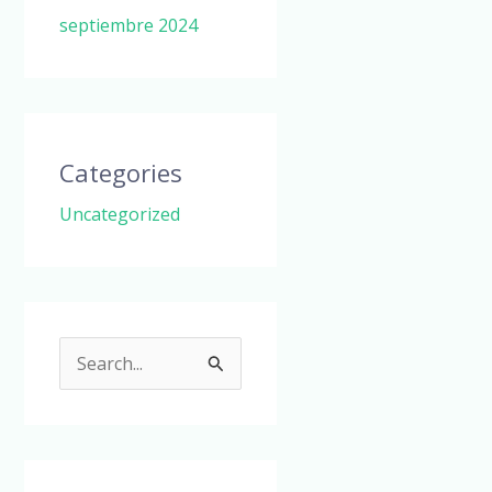
septiembre 2024
Categories
Uncategorized
B
u
s
c